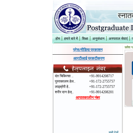
होम
हमारे बारे में
शिक्षा
अनुसंधान
अस्पताल सेवाएं
प्रेस/मीडिया प्रकाशन
आरटीआई प्रकटीकरण
दंत चिकित्सा ..
+91-9914208717
पुस्तकालय हेल..
+91-172-2755757
लाइब्रेरी हे..
+91-172-2755757
शरीर दान हेल्..
+91-9914208201
आपातकालीन नंबर
सभी देखें