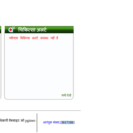
 अधिकारी वैबसाइट को pgimer-
आगंतुक संख्या:[
3617186
]